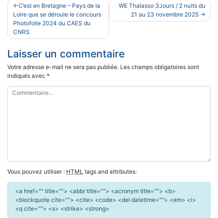
Navigation
C’est en Bretagne – Pays de la
WE Thalasso 3Jours / 2 nuits du
de
Loire que se déroule le concours
21 au 23 novembre 2025
Photofolie 2024 du CAES du
l’article
CNRS
Laisser un commentaire
Votre adresse e-mail ne sera pas publiée.
Les champs obligatoires sont
indiqués avec
*
Vous pouvez utiliser :
HTML
tags and attributes:
<a href="" title=""> <abbr title=""> <acronym title=""> <b>
<blockquote cite=""> <cite> <code> <del datetime=""> <em> <i>
<q cite=""> <s> <strike> <strong>