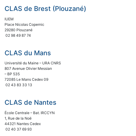
CLAS de Brest (Plouzané)
IUEM
Place Nicolas Copernic
29280 Plouzané
02 98 49 87 74
CLAS du Mans
Université du Maine – URA CNRS
807 Avenue Olivier Messian
– BP 535
72085 Le Mans Cedex 09
02 43 83 33 13
CLAS de Nantes
École Centrale – Bat. IRCCYN
1, Rue de la Noë
44321 Nantes Cedex
02 40 37 69 93