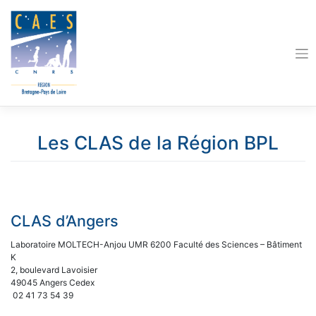
Skip
to
content
Les CLAS de la Région BPL
CLAS d’Angers
Laboratoire MOLTECH-Anjou UMR 6200 Faculté des Sciences – Bâtiment
K
2, boulevard Lavoisier
49045 Angers Cedex
02 41 73 54 39